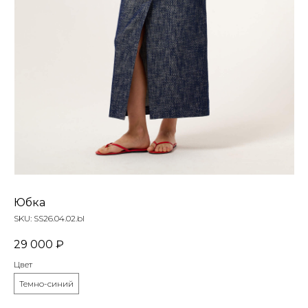
Юбка
SKU:
SS26.04.02.bl
29 000
₽
Цвет
Темно-синий