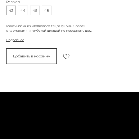
Размер
42
44
46
48
Макси-юбка из хлопкового твида фирмы Chanel
с карманами и глубокой шлицей по переднему шву.
Подробнее
Добавить в корзину
Политика конфиденциальности
Доставка и возврат
Оферта
Социальные сети
Обратная связь
Контакты