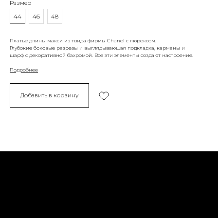
Размер
44
46
48
Платье длины макси из твида фирмы Chanel с люрексом.
Глубокие боковые разрезы и выглядывающая подкладка, карманы и
шарф с декоративной бахромой. Все эти элементы создают настроение.
Подробнее
Добавить в корзину
Политика конфиденциальности
Доставка и возврат
Оферта
Социальные сети
Обратная связь
Контакты