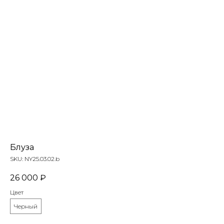
Блуза
SKU:
NY25.03.02.b
26 000
₽
Цвет
Черный