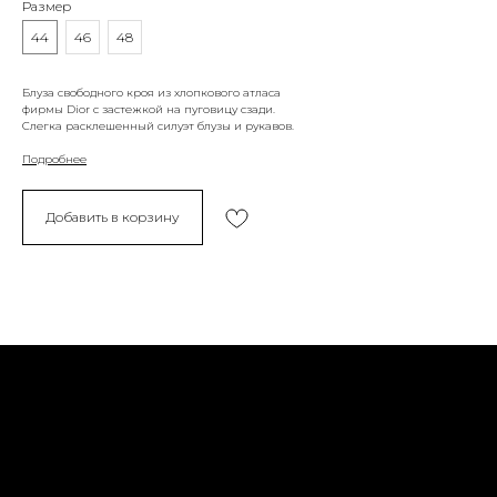
Размер
44
46
48
Блуза свободного кроя из хлопкового атласа
фирмы Dior с застежкой на пуговицу сзади.
Слегка расклешенный силуэт блузы и рукавов.
Подробнее
Добавить в корзину
Политика конфиденциальности
Доставка и возврат
Оферта
Социальные сети
Обратная связь
Контакты