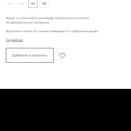
42
44
46
48
Жакет из хлопкового жаккарда приталенного силуэта
на декоративных пуговицах.
Воротник-стойка по спинке переходит в V-образный вырез.
Подробнее
Добавить в корзину
Политика конфиденциальности
Доставка и возврат
Оферта
Социальные сети
Обратная связь
Контакты