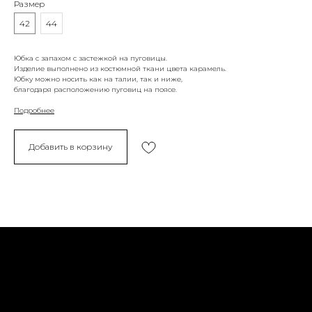
Размер
42
44
Юбка с запахом с застежкой на пуговицы.
Изделие выполнено из костюмной ткани цвета карамель.
Юбку можно носить как на талии, так и ниже,
благодаря расположению пуговиц на поясе.
Подробнее
Добавить в корзину
Политика конфиденциальности
Доставка и возврат
Оферта
Социальные сети
Обратная связь
Контакты