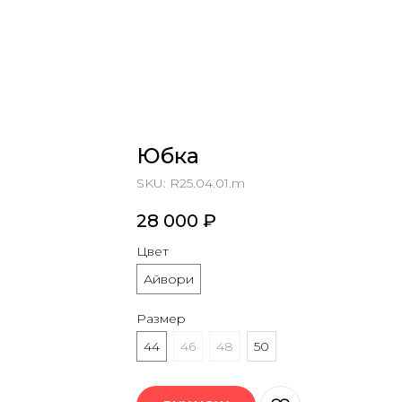
Юбка
SKU:
R25.04.01.m
28 000
₽
Цвет
Айвори
Размер
44
46
48
50