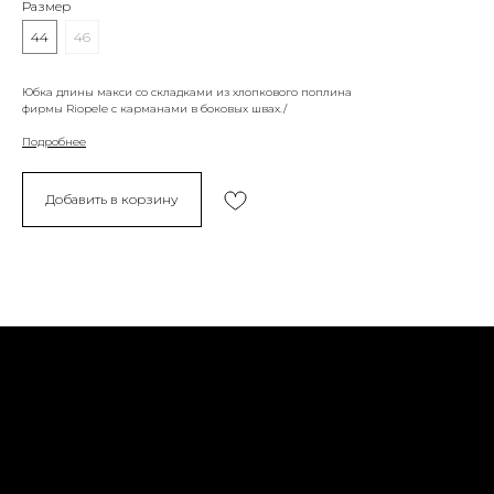
Размер
44
46
Юбка длины макси со складками из хлопкового поплина
фирмы Riopele с карманами в боковых швах./
Подробнее
Добавить в корзину
Политика конфиденциальности
Доставка и возврат
Оферта
Социальные сети
Обратная связь
Контакты