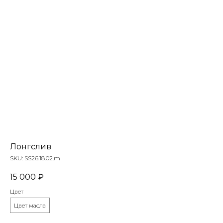
Лонгслив
SKU:
SS26.18.02.m
15 000
₽
Цвет
Цвет масла