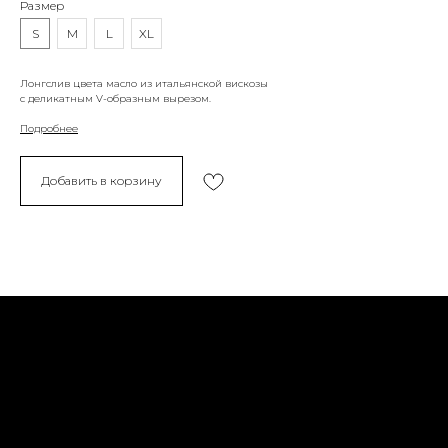
Размер
S
M
L
XL
Лонгслив цвета масло из итальянской вискозы
с деликатным V-образным вырезом.
Подробнее
Добавить в корзину
Политика конфиденциальности
Доставка и возврат
Оферта
Социальные сети
Обратная связь
Контакты