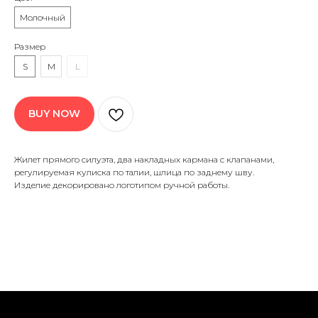
Доставка и возврат
Молочный
Оферта
Социальные сети
Размер
Обратная связь
S
M
L
Контакты
C 2026 «COME AMO» All rights reserved
BUY NOW
Жилет прямого силуэта, два накладных кармана с клапанами,
регулируемая кулиска по талии, шлица по заднему шву.
Изделие декорировано логотипом ручной работы.