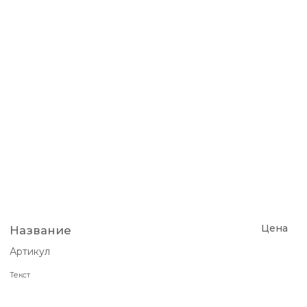
Цена
Название
Артикул
Текст
Подробнее
Цвет
Молочный
M
Размер
S
L
Добавить в корзину